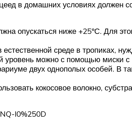
еед в домашних условиях должен с
лжна опускаться ниже +25ºС. Для это
естественной среде в тропиках, нуж
 уровень можно с помощью миски с 
ариуме двух однополых особей. В т
льзовать кокосовое волокно, субстр
eCNQ-I0%250D