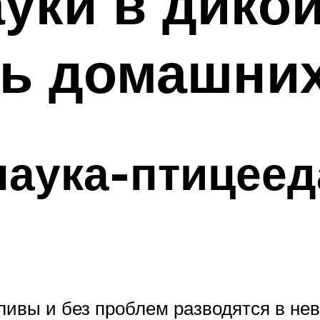
ауки в дико
ь домашних
паука-птицеед
ливы и без проблем разводятся в нев