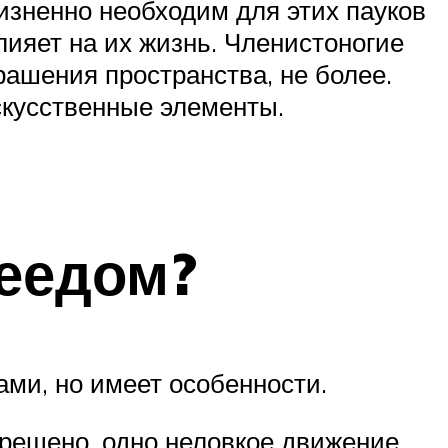
зненно необходим для этих пауков
влияет на их жизнь. Членистоногие
рашения пространства, не более.
скусственные элементы.
цеедом?
ми, но имеет особенности.
прещено, одно неловкое движение