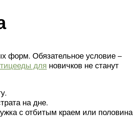
а
ых форм. Обязательное условие –
птицееды для
новичков не станут
у.
рата на дне.
ужка с отбитым краем или половина