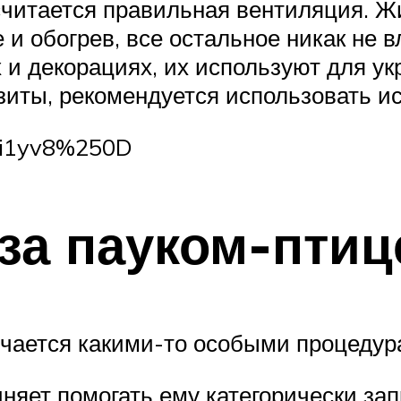
читается правильная вентиляция. Жи
 и обогрев, все остальное никак не 
и декорациях, их используют для ук
иты, рекомендуется использовать и
oTi1yv8%250D
 за пауком-пти
чается какими-то особыми процедура
няет помогать ему категорически за