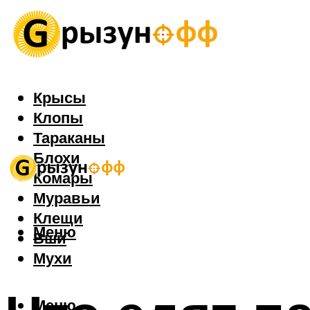
Крысы
Клопы
Тараканы
Блохи
Комары
Муравьи
Клещи
Меню
Вши
Мухи
Меню