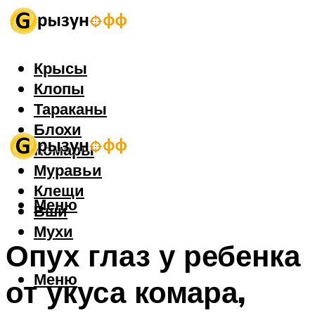
Крысы
Клопы
Тараканы
Блохи
Комары
Муравьи
Клещи
Меню
Вши
Мухи
Опух глаз у ребенка
Меню
от укуса комара,