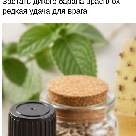
Застать дикого барана врасплох –
редкая удача для врага.