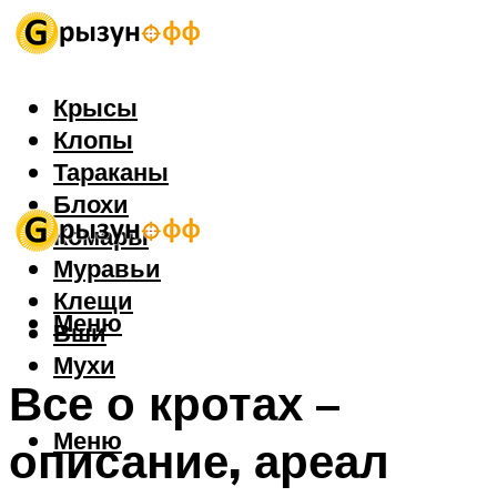
Крысы
Клопы
Тараканы
Блохи
Комары
Муравьи
Клещи
Меню
Вши
Мухи
Все о кротах –
Меню
описание, ареал