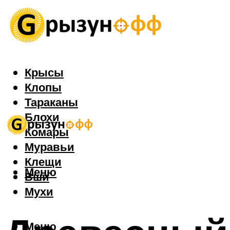
Крысы
Клопы
Тараканы
Блохи
Комары
Муравьи
Клещи
Меню
Вши
Мухи
Меню