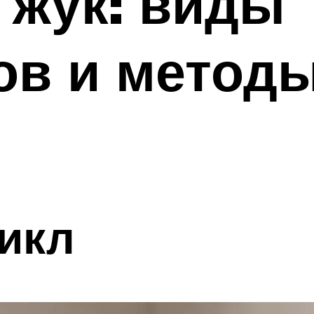
 жук: виды
ов и метод
икл