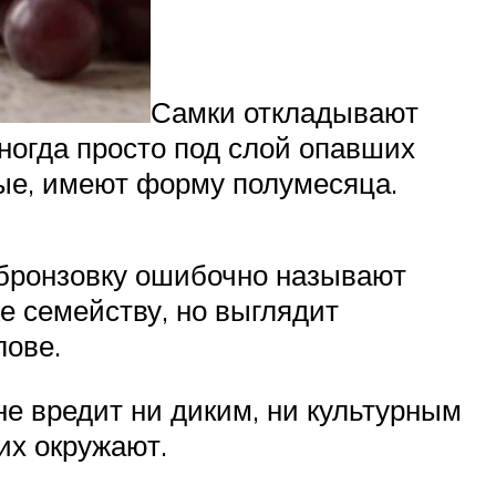
Самки откладывают
иногда просто под слой опавших
тые, имеют форму полумесяца.
о бронзовку ошибочно называют
е семейству, но выглядит
лове.
не вредит ни диким, ни культурным
их окружают.