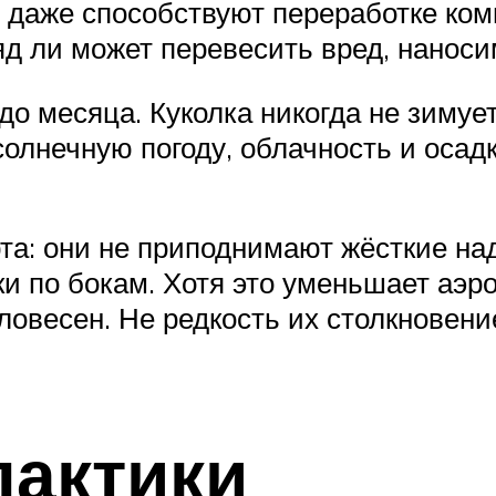
 даже способствуют переработке ком
яд ли может перевесить вред, нано
до месяца. Куколка никогда не зимуе
солнечную погоду, облачность и осад
та: они не приподнимают жёсткие на
 по бокам. Хотя это уменьшает аэр
ловесен. Не редкость их столкновен
актики