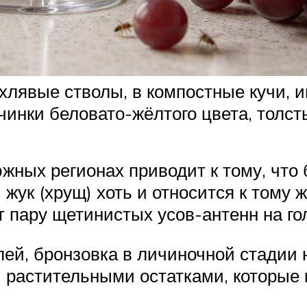
ухлявые стволы, в компостные кучи, 
ичинки беловато-жёлтого цвета, толс
южных регионах приводит к тому, чт
ук (хрущ) хоть и относится к тому ж
 пару щетинистых усов-антенн на го
лей, бронзовка в личиночной стадии 
 растительными остатками, которые 