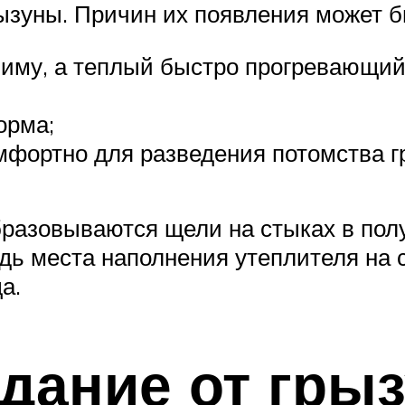
рызуны. Причин их появления может б
зиму, а теплый быстро прогревающи
орма;
мфортно для разведения потомства г
бразовываются щели на стыках в полу
едь места наполнения утеплителя на 
а.
здание от гры