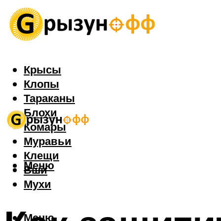
Крысы
Клопы
Тараканы
Блохи
Комары
Муравьи
Клещи
Меню
Вши
Мухи
Меню