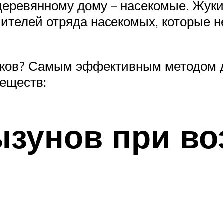
 деревянному дому – насекомые. Жук
вителей отряда насекомых, которые н
уков? Самым эффективным методом д
веществ:
ызунов при в