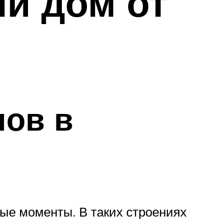
ый дом от
нов в
ные моменты. В таких строениях