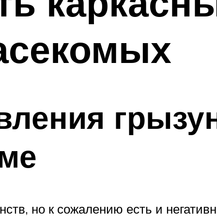
ть каркасн
асекомых
вления грызу
оме
ств, но к сожалению есть и негатив