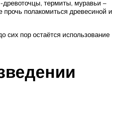
и-древоточцы, термиты, муравьи –
е прочь полакомиться древесиной и
о сих пор остаётся использование
озведении