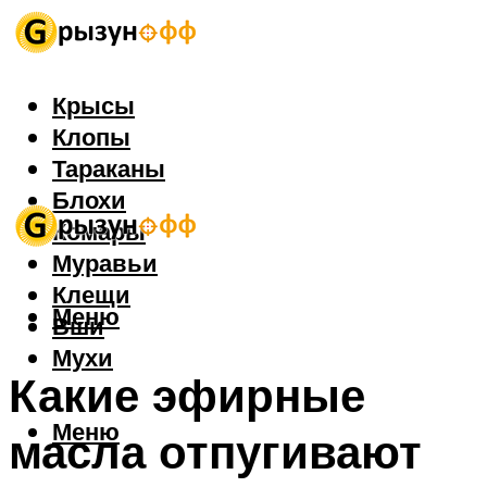
Крысы
Клопы
Тараканы
Блохи
Комары
Муравьи
Клещи
Меню
Вши
Мухи
Какие эфирные
Меню
масла отпугивают