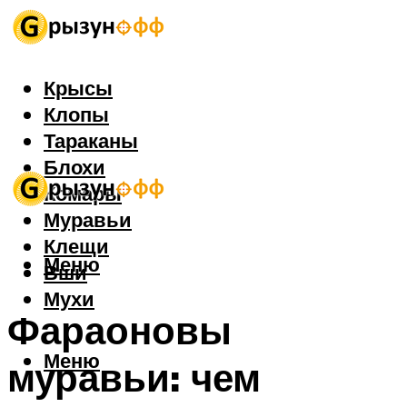
Крысы
Клопы
Тараканы
Блохи
Комары
Муравьи
Клещи
Меню
Вши
Мухи
Фараоновы
Меню
муравьи: чем