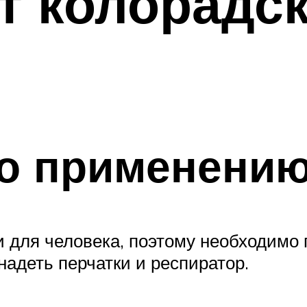
т колорадск
по применени
и для человека, поэтому необходимо 
адеть перчатки и респиратор.