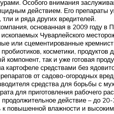
рами. Особого внимания заслужива
ицидным действием. Его препараты у
, тли и ряда других вредителей.
компания, основанная в 2009 году в 
 ископаемых Чуварлейского месторо
лые или сцементированные кремнист
 пробиотиков, косметики, продуктов 
й компонент, так и уже готовая прод
на картофеле средствами без ядовит
препаратов от садово-огородных вред
зводителя средства для борьбы с му
рата для приготовления рабочего рас
и продолжительное действие – до 20-
 к повышенной влажности и высоким 