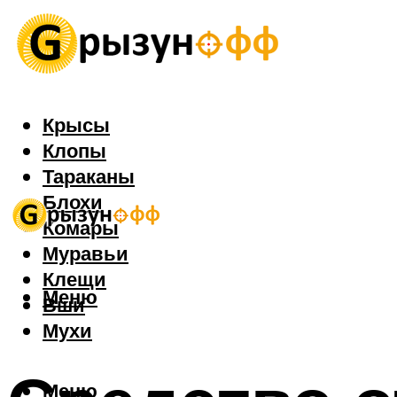
Крысы
Клопы
Тараканы
Блохи
Комары
Муравьи
Клещи
Меню
Вши
Мухи
Меню