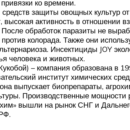
 привязки ко времени.
и средств защиты овощных культур от
т, высокая активность в отношении в
 После обработок паразиты не выра
против колорада. Также они использ
льтернариоза. Инсектициды JOY экол
ья человека и животных.
укобой) – компания образована в 1
ательский институт химических сред
 она выпускает биопрепараты, агрох
ьтуры. Производственные мощности р
охим» вышли на рынок СНГ и Дальнег
РФ.