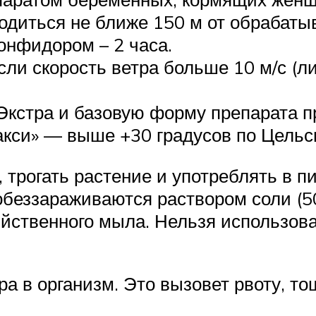
диться не ближе 150 м от обрабатыв
онфидором – 2 часа.
сли скорость ветра больше 10 м/с (
Экстра и базовую форму препарата п
кси» — выше +30 градусов по Цельс
 трогать растение и употреблять в п
ззараживаются раствором соли (50 г
йственного мыла. Нельзя использова
а в организм. Это вызовет рвоту, т