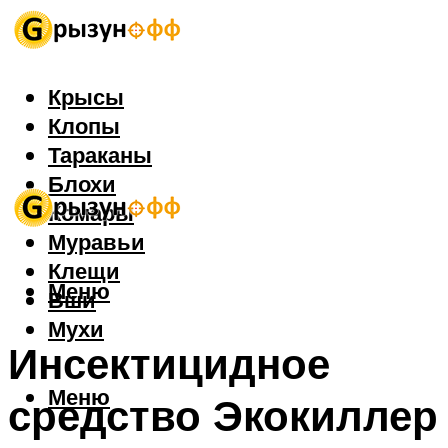
Крысы
Клопы
Тараканы
Блохи
Комары
Муравьи
Клещи
Меню
Вши
Мухи
Инсектицидное
Меню
средство Экокиллер