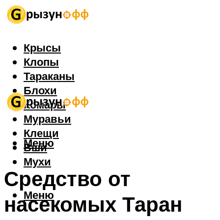
Крысы
Клопы
Тараканы
Блохи
Комары
Муравьи
Клещи
Меню
Вши
Мухи
Средство от
Меню
насекомых Таран