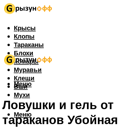
Крысы
Клопы
Тараканы
Блохи
Комары
Муравьи
Клещи
Меню
Вши
Мухи
Ловушки и гель от
Меню
тараканов Убойная