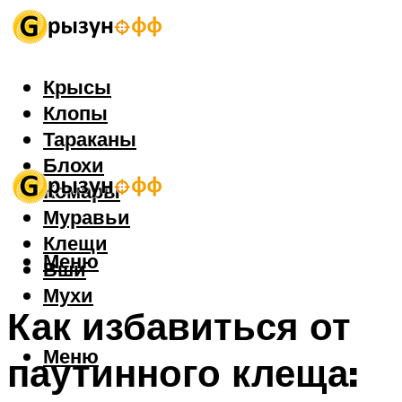
Крысы
Клопы
Тараканы
Блохи
Комары
Муравьи
Клещи
Меню
Вши
Мухи
Как избавиться от
Меню
паутинного клеща: