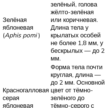
зелёный, голова
жёлто-зелёная
Зелёная
или коричневая.
яблоневая
Длина тела у
(
Aphis pomi
)
крылатых особей
не более 1,8 мм, у
бескрылых — до 2
мм.
Форма тела почти
круглая, длина —
до 2 мм. Основной
Красногалловая
цвет от тёмно-
серая
зелёного до
яблоневая
тёмно-серого с