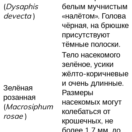
(
Dysaphis
белым мучнистым
devecta
)
«налётом». Голова
чёрная, на брюшке
присутствуют
тёмные полоски.
Тело насекомого
зелёное, усики
жёлто-коричневые
и очень длинные.
Зелёная
Размеры
розанная
насекомых могут
(
Macrosiphum
колебаться от
rosae
)
крошечных, не
более 1,7 мм, до