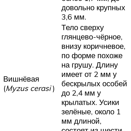
довольно крупных
3,6 мм.
Тело сверху
глянцево-чёрное,
внизу коричневое,
по форме похоже
на грушу. Длину
имеет от 2 мм у
Вишнёвая
бескрылых особей
(
Myzus cerasi
)
до 2,4 мм у
крылатых. Усики
зелёные, около 1
мм длиной,
состоят из шести