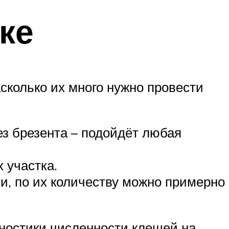
ке
сколько их много нужно провести
ез брезента – подойдёт любая
 участка.
и, по их количеству можно примерно
ностики численности клещей на