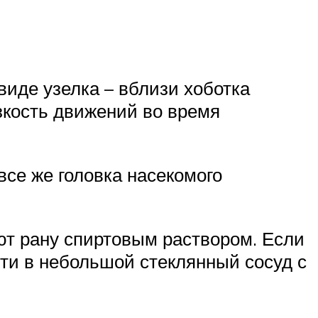
иде узелка – вблизи хоботка
зкость движений во время
все же головка насекомого
ют рану спиртовым раствором. Если
сти в небольшой стеклянный сосуд с