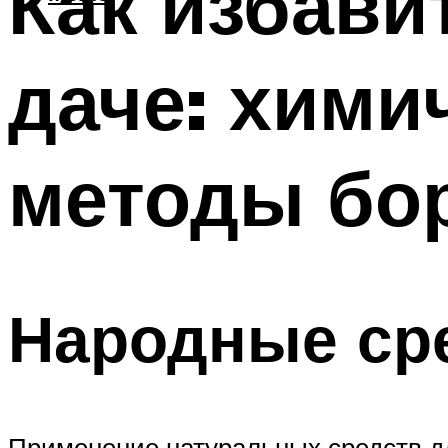
Как избави
даче: хими
методы бо
Народные сре
Применение натуральных средств дл