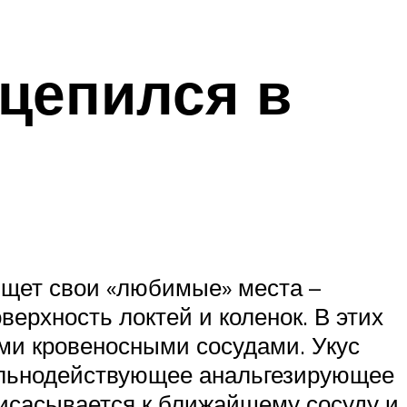
вцепился в
 ищет свои «любимые» места –
ерхность локтей и коленок. В этих
ми кровеносными сосудами. Укус
сильнодействующее анальгезирующее
рисасывается к ближайшему сосуду и