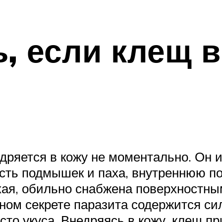
ь, если клещ 
едряется в кожу не моментально. Он
сть подмышек и паха, внутреннюю пов
кая, обильно снабжена поверхностны
нном секрете паразита содержится 
сто укуса. Внедряясь в кожу, клещ п