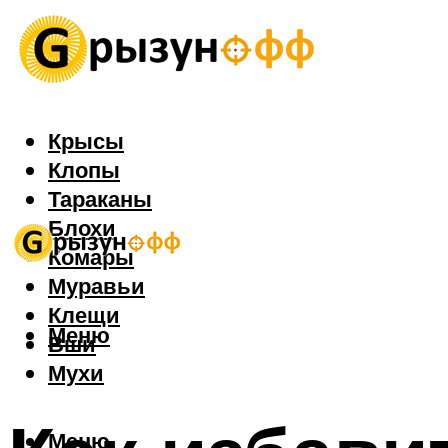
Крысы
Клопы
Тараканы
Блохи
Комары
Муравьи
Клещи
Меню
Вши
Мухи
Меню