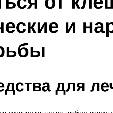
ться от кле
ческие и н
рьбы
дства для ле
я лечения кашля не требует рецепта