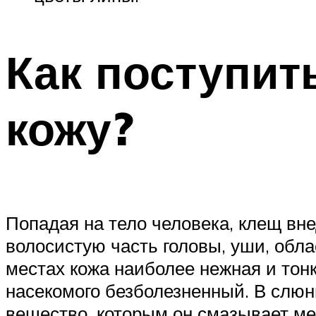
Как поступит
кожу?
Попадая на тело человека, клещ вн
волосистую часть головы, уши, обла
местах кожа наиболее нежная и тон
насекомого безболезненный. В слю
вещество, которым он смазывает ме