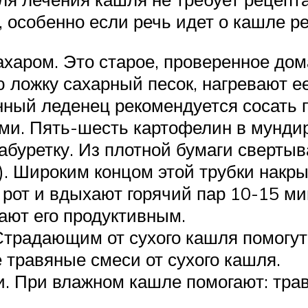
, особенно если речь идет о кашле р
харом. Это старое, проверенное дома
 ложку сахарный песок, нагревают ее
нный леденец рекомендуется сосать 
ми. Пять-шесть картофелин в мундир
абуретку. Из плотной бумаги сверты
). Широким концом этой трубки накр
в рот и вдыхают горячий пар 10-15 ми
ают его продуктивным.
Страдающим от сухого кашля помогут 
 травяные смеси от сухого кашля.
. При влажном кашле помогают: трава