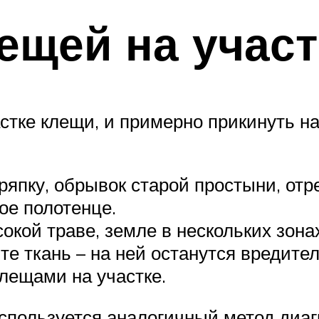
лещей на участ
стке клещи, и примерно прикинуть на
ряпку, обрывок старой простыни, отр
ое полотенце.
окой траве, земле в нескольких зонах
е ткань – на ней останутся вредител
лещами на участке.
спользуется аналогичный метод диаг