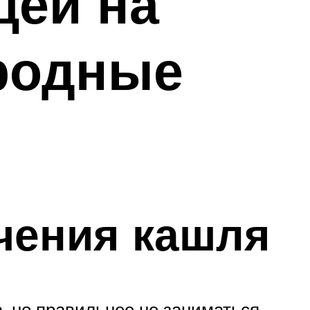
щей на
ародные
чения кашля
, но правильнее не заниматься