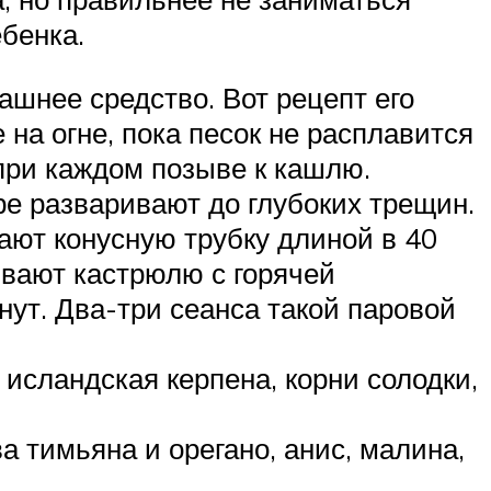
ебенка.
шнее средство. Вот рецепт его
 на огне, пока песок не расплавится
при каждом позыве к кашлю.
е разваривают до глубоких трещин.
вают конусную трубку длиной в 40
ывают кастрюлю с горячей
нут. Два-три сеанса такой паровой
исландская керпена, корни солодки,
 тимьяна и орегано, анис, малина,