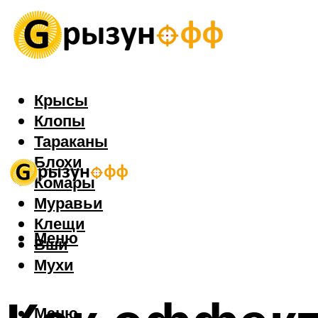
Крысы
Клопы
Тараканы
Блохи
Комары
Муравьи
Клещи
Меню
Вши
Мухи
Меню