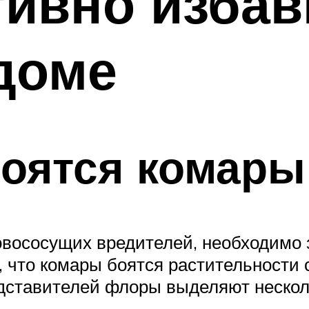
ивно избав
доме
боятся комары
вососущих вредителей, необходимо з
 что комары боятся растительности 
дставителей флоры выделяют нескол