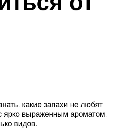
иться от
нать, какие запахи не любят
с ярко выраженным ароматом.
ько видов.