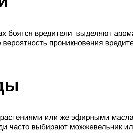
и
пах боятся вредители, выделяют аром
о вероятность проникновения вреди
ды
растениями или же эфирными маслам
юди часто выбирают можжевельник ил