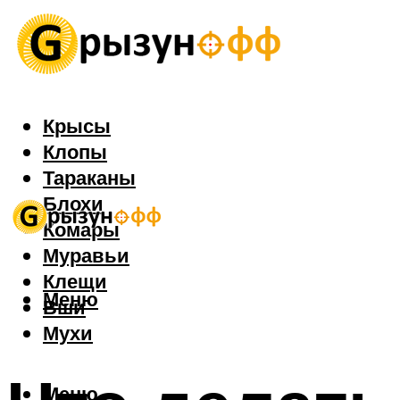
Крысы
Клопы
Тараканы
Блохи
Комары
Муравьи
Клещи
Меню
Вши
Мухи
Меню