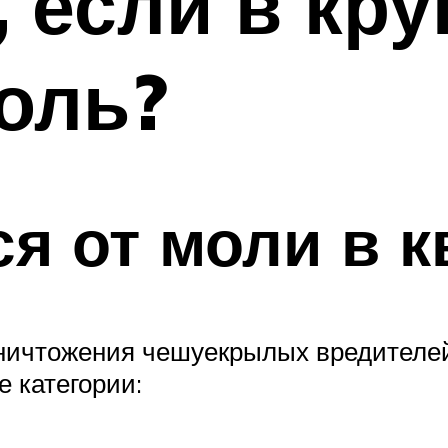
, если в кру
оль?
ся от моли в 
ничтожения чешуекрылых вредителе
 категории: