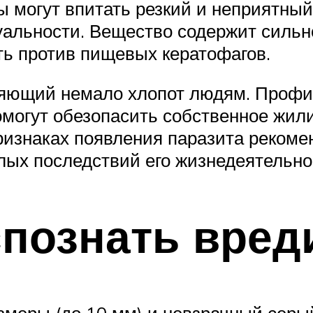
ы могут впитать резкий и неприятный
ктуальности. Вещество содержит сил
ть против пищевых кератофагов.
ляющий немало хлопот людям. Проф
могут обезопасить собственное жил
ризнаках появления паразита реком
ых последствий его жизнедеятельно
познать вред
меры (до 10 мм) и невзрачный серый