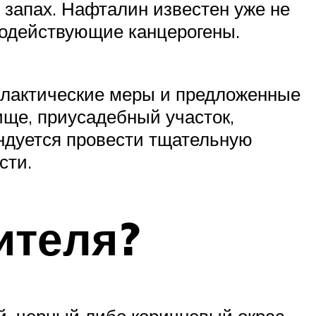
 запах. Нафталин известен уже не
ьнодействующие канцерогены.
илактические меры и предложенные
ище, приусадебный участок,
ендуется провести тщательную
сти.
ителя?
, черный либо коричневый окрас,