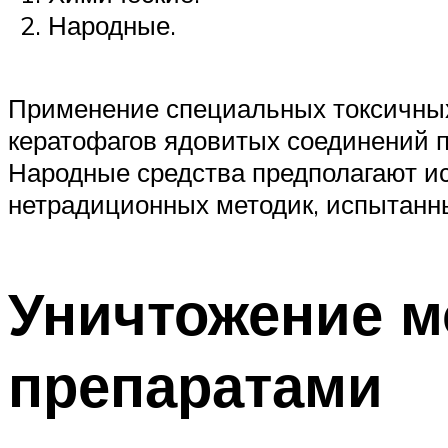
Народные.
Применение специальных токсичных
кератофагов ядовитых соединений п
Народные средства предполагают и
нетрадиционных методик, испытанны
Уничтожение м
препаратами