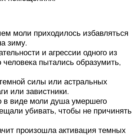
нием моли приходилось избавляться
а зиму.
тельности и агрессии одного из
о человека пытались образумить,
 темной силы или астральных
ги или завистники.
о в виде моли душа умершего
рещали убивать, чтобы не причинять
начит произошла активация темных