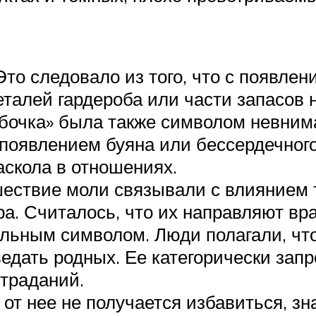
то следовало из того, что с появле
талей гардероба или части запасов н
очка» была также символом невнима
 появлением буяна или бессердечног
аскола в отношениях.
шествие моли связывали с влиянием
а. Считалось, что их направляют вра
льным символом. Люди полагали, чт
едать родных. Ее категорически зап
траданий.
 от нее не получается избавиться, з