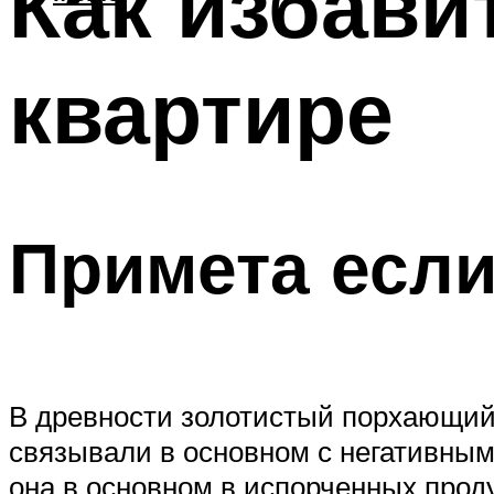
Как избави
квартире
Примета если
В древности золотистый порхающий 
связывали в основном с негативным
она в основном в испорченных прод