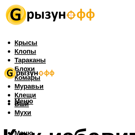
Крысы
Клопы
Тараканы
Блохи
Комары
Муравьи
Клещи
Меню
Вши
Мухи
Меню