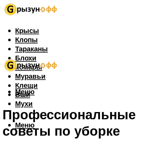
Крысы
Клопы
Тараканы
Блохи
Комары
Муравьи
Клещи
Меню
Вши
Мухи
Профессиональные
Меню
советы по уборке