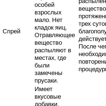
распыле
особей
вещество
взрослых
протяжен
мало. Нет
трех суто
кладок яиц.
Спрей
благопол
Отравляющее
действует
вещество
После че
распыляют в
необходи
местах, где
повторен
были
процеду
замечены
прусаки.
Имеет
вкусовые
добавки.