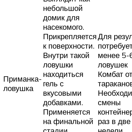
небольшой
домик для
насекомого.
Прикрепляется
Для резу
к поверхности.
потребуе
Внутри такой
менее 5-
ловушки
ловушек
находиться
Комбат о
Приманка-
гель с
тараканов
ловушка
вкусовыми
Необходи
добавками.
смены
Применяется
контейне
на финальной
раз в две
стадии
недели