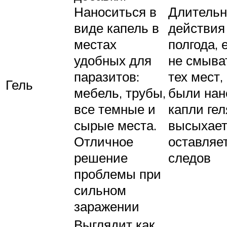
Наноситься в
Длительн
виде капель в
действия
местах
полгода, 
удобных для
не смыва
паразитов:
тех мест,
Гель
мебель, трубы,
были нан
все темные и
капли гел
сырые места.
высыхает
Отличное
оставляе
решение
следов
проблемы при
сильном
заражении
Выглядит как