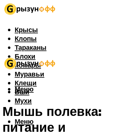
Крысы
Клопы
Тараканы
Блохи
Комары
Муравьи
Клещи
Меню
Вши
Мухи
Мышь полевка:
Меню
питание и