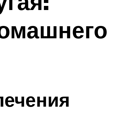
гая:
домашнего
лечения