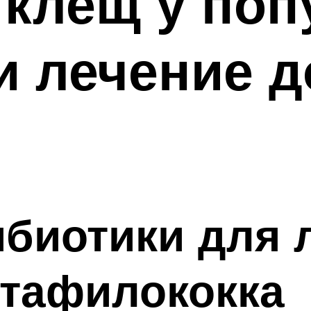
клещ у попу
и лечение 
биотики для 
стафилококка