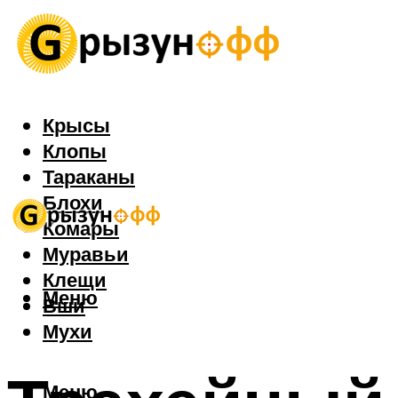
Крысы
Клопы
Тараканы
Блохи
Комары
Муравьи
Клещи
Меню
Вши
Мухи
Меню