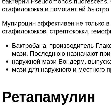
бактерии Pseudomonas fluorescens. 
стафилококка и помогает ей быстро 
Мупироцин эффективен не только в 
стафилококков, стрептококки, гемоф
Бактробана, производитель Глак
мази. Последнюю назначают при 
наружной мази Бондерм, выпуск
мази для наружного и местного 
Ретапамулин