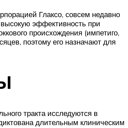
рпорацией Глаксо, совсем недавно
л высокую эффективность при
оккового происхождения (импетиго,
сяцев, поэтому его назначают для
Ы
ьного тракта исследуются в
одиктована длительным клиническим