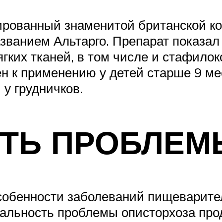
ированный знаменитой британской ко
азванием Альтарго. Препарат показа
ких тканей, в том числе и стафилок
шен к применению у детей старше 9 ме
 у грудничков.
СТЬ ПРОБЛЕМ
собенности заболеваний пищеварител
туальность проблемы описторхоза пр