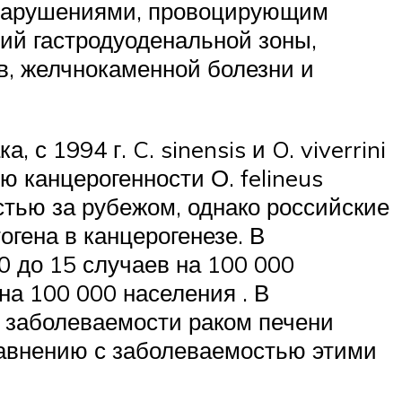
нарушениями, провоцирующим
ий гастродуоденальной зоны,
в, желчнокаменной болезни и
 1994 г. C. sinensis и O. viverrini
 канцерогенности О. felineus
стью за рубежом, однако российские
гена в канцерогенезе. В
0 до 15 случаев на 100 000
 на 100 000 населения . В
е заболеваемости раком печени
равнению с заболеваемостью этими