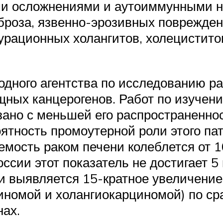
ми осложнениями и аутоиммунными 
роза, язвенно-эрозивных поврежден
рационных холангитов, холецистито
го агентства по исследованию рака, с
ных канцерогенов. Работ по изучению
язано с меньшей его распространенно
тность промоутерной роли этого пато
мость раком печени колеблется от 1
оссии этот показатель не достигает 5
и выявляется 15-кратное увеличени
иномой и холангиокарциномой) по с
нах.