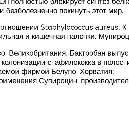
Он полностью блокирует синтез белко
и безболезненно покинуть этот мир.
отношении Staphylococcus аureus. К
ильная и кишечная палочки. Мупироц
со, Великобритания. Бактробан выпус
колонизации стафилококка в полости
аемой фирмой Белупо, Хорватия;
применения Супироцин, производител