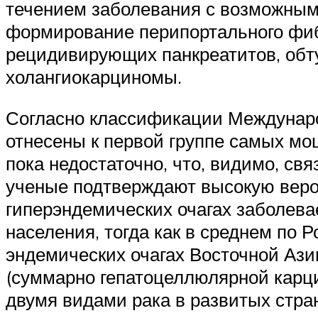
течением заболевания с возможны
формирование перипортального фиб
рецидивирующих панкреатитов, обту
холангиокарциномы.
Согласно классификации Международно
отнесены к первой группе самых мощ
пока недостаточно, что, видимо, св
ученые подтверждают высокую вероя
гиперэндемических очагах заболевае
населения, тогда как в среднем по Р
эндемических очагах Восточной Ази
(суммарно гепатоцеллюлярной карц
двумя видами рака в развитых стра