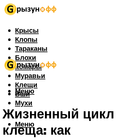
Крысы
Клопы
Тараканы
Блохи
Комары
Муравьи
Клещи
Меню
Вши
Мухи
Жизненный цикл
Меню
клеща: как