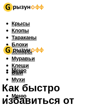
Крысы
Клопы
Тараканы
Блохи
Комары
Муравьи
Клещи
Меню
Вши
Мухи
Как быстро
Меню
избавиться от