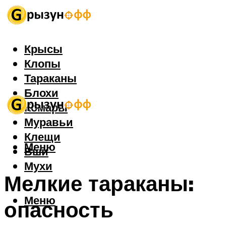
Крысы
Клопы
Тараканы
Блохи
Комары
Муравьи
Клещи
Меню
Вши
Мухи
Мелкие тараканы:
Меню
опасность