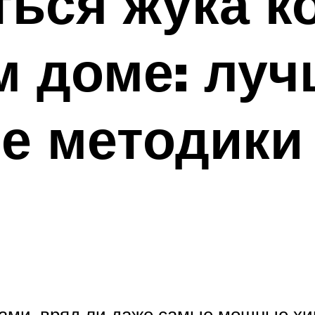
ться жука к
м доме: луч
е методики
ами, вряд ли даже самые мощные хи