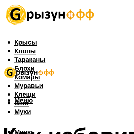
Крысы
Клопы
Тараканы
Блохи
Комары
Муравьи
Клещи
Меню
Вши
Мухи
Меню