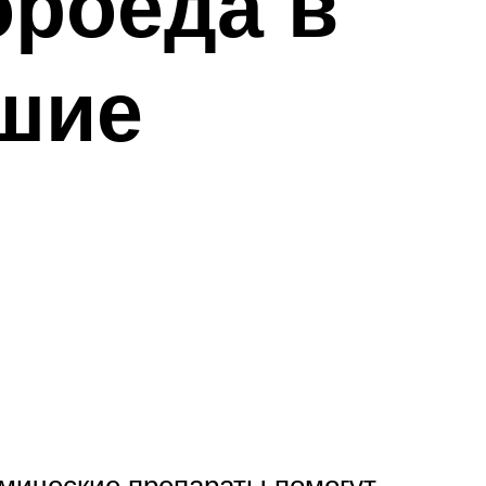
ороеда в
шие
мические препараты помогут.