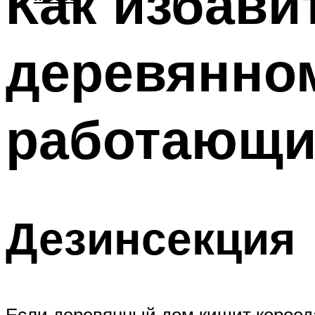
Как избави
деревянно
работающи
Дезинсекция
Если деревянный дом кишит короед