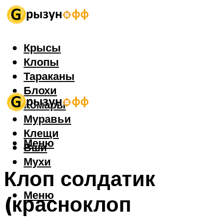
Крысы
Клопы
Тараканы
Блохи
Комары
Муравьи
Клещи
Меню
Вши
Мухи
Клоп солдатик
Меню
(красноклоп