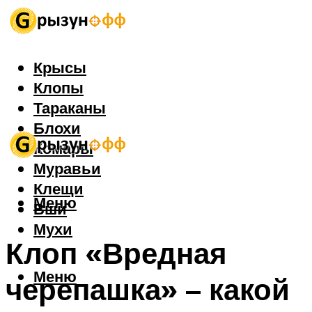
Крысы
Клопы
Тараканы
Блохи
Комары
Муравьи
Клещи
Меню
Вши
Мухи
Клоп «Вредная
Меню
черепашка» – какой