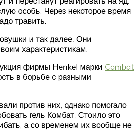
т и перестанут реагировать на яд.
слую особь. Через некоторое время
адо травить.
ловушки и так далее. Они
своим характеристикам.
дукция фирмы Henkel марки
Combat
ость в борьбе с разными
вали против них, однако помогало
бовать гель Комбат. Стоило это
ибать, а со временем их вообще не