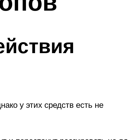
лопов
ействия
ако у этих средств есть не