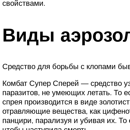
свойствами.
Виды аэрозо
Средство для борьбы с клопами быв
Комбат Супер Сперей — средство уз
паразитов, не умеющих летать. То е
спрея производится в виде золотис
отравляющие вещества, как цифенот
панцири, парализуя и убивая их. То 
чтобы наступила смерть.