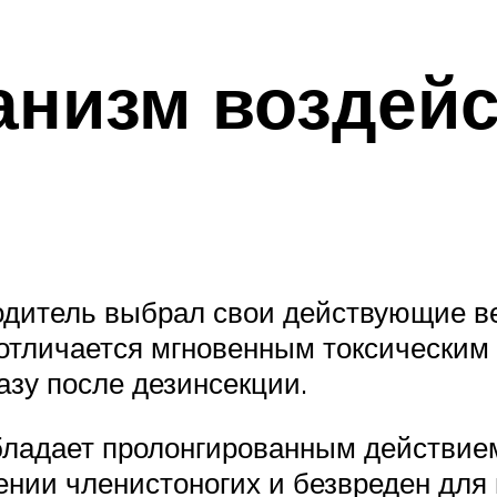
анизм воздейс
дитель выбрал свои действующие ве
отличается мгновенным токсическим
азу после дезинсекции.
бладает пролонгированным действием
шении членистоногих и безвреден дл