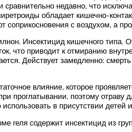
 сравнительно недавно, что исключ
е пиретроиды обладает кишечно-конт
от соприкосновения с воздухом, а пр
лнон. Инсектицид кишечного типа. О
ок, что приводит к отмиранию внутре
ается. Действует замедленно: смерть
аточное влияние, которое проявляет
ри проглатывании, поэтому отраву д
о использовать в присутствии детей
рме геля содержит инсектицид из гру