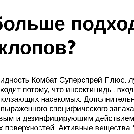
больше подхо
клопов?
овидность Комбат Суперспрей Плюс, 
сходит потому, что инсектициды, вхо
о ползающих насекомых. Дополнител
о выраженного специфического запаха
овым и дезинфицирующим действием 
х поверхностей. Активные вещества