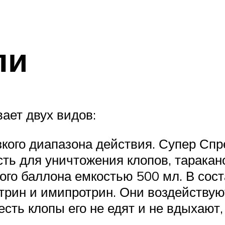
ли
ает двух видов:
кого диапазона действия. Супер Сп
сть для уничтожения клопов, тарака
того баллона емкостью 500 мл. В со
рин и имипротрин. Они воздействую
есть клопы его не едят и не вдыхают,