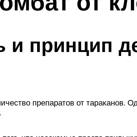
омбат от к
 и принцип д
чество препаратов от тараканов. Одн
.