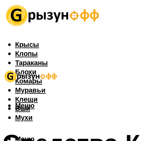
Крысы
Клопы
Тараканы
Блохи
Комары
Муравьи
Клещи
Меню
Вши
Мухи
Меню