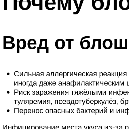
Почему бло
Вред от блош
Сильная аллергическая реакция 
иногда даже анафилактическим 
Риск заражения тяжёлыми инфекц
туляремия, псевдотуберкулёз, бру
Перенос опасных бактерий и инф
Инфицирование места укуса из-за 