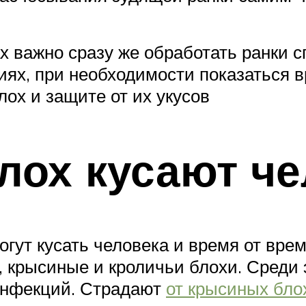
х важно сразу же обработать ранки 
ях, при необходимости показаться вр
ох и защите от их укусов
лох кусают че
гут кусать человека и время от врем
, крысиные и кроличьи блохи. Среди
инфекций. Страдают
от крысиных бло