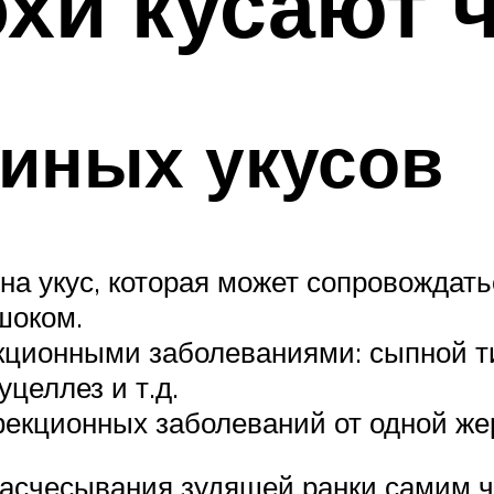
хи кусают 
иных укусов
на укус, которая может сопровождать
шоком.
ионными заболеваниями: сыпной тиф,
целлез и т.д.
екционных заболеваний от одной жер
расчесывания зудящей ранки самим ч