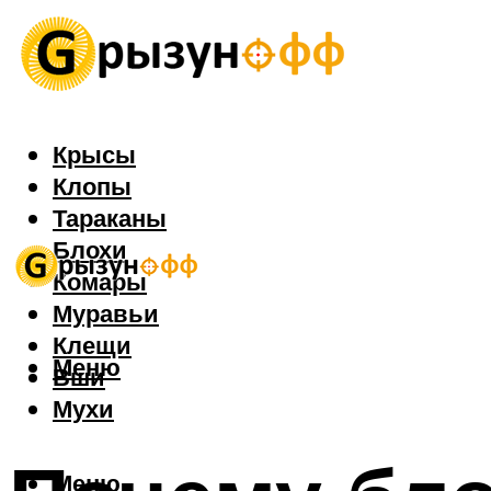
Крысы
Клопы
Тараканы
Блохи
Комары
Муравьи
Клещи
Меню
Вши
Мухи
Меню