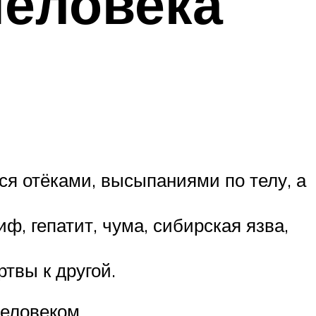
человека
ся отёками, высыпаниями по телу, а
 гепатит, чума, сибирская язва,
твы к другой.
еловеком.