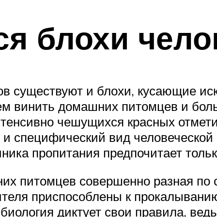
ся блохи чело
в существуют и блохи, кусающие иск
ем винить домашних питомцев и боль
тенсивно чешущихся красных отметин
ть и специфический вид человеческой
чника пропитания предпочитает толь
х питомцев совершенно разная по с
ителя приспособлены к прокалыванию
биология диктует свои правила, ведь