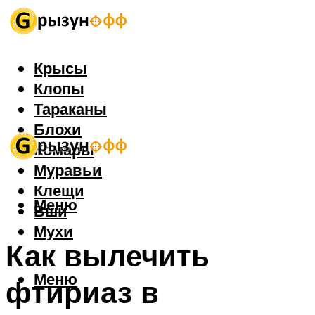
Крысы
Клопы
Тараканы
Блохи
Комары
Муравьи
Клещи
Меню
Вши
Мухи
Как вылечить
Меню
фтириаз в