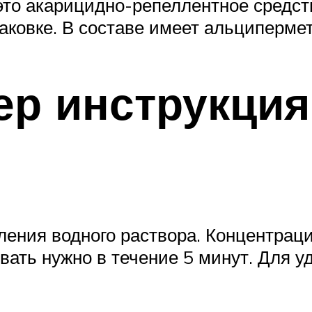
это акарицидно-репеллентное средс
аковке. В составе имеет альциперме
р инструкция
ения водного раствора. Концентраци
ать нужно в течение 5 минут. Для уд