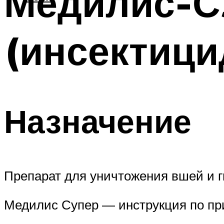
Медилис-С
(инсектици
Назначение
Препарат для уничтожения вшей и г
Медилис Супер — инструкция по пр