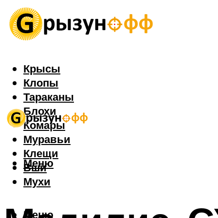
Крысы
Клопы
Тараканы
Блохи
Комары
Муравьи
Клещи
Меню
Вши
Мухи
Меню