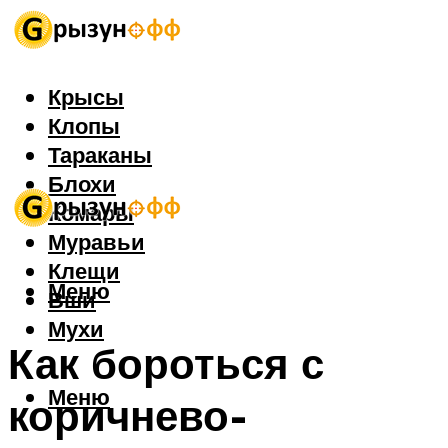
Крысы
Клопы
Тараканы
Блохи
Комары
Муравьи
Клещи
Меню
Вши
Мухи
Как бороться с
Меню
коричнево-