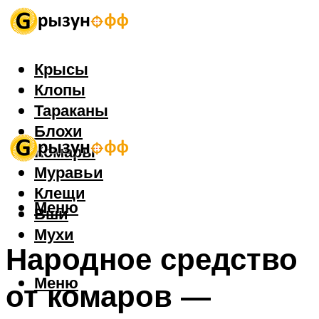
Крысы
Клопы
Тараканы
Блохи
Комары
Муравьи
Клещи
Меню
Вши
Мухи
Народное средство
Меню
от комаров —