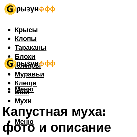
Крысы
Клопы
Тараканы
Блохи
Комары
Муравьи
Клещи
Меню
Вши
Мухи
Капустная муха:
Меню
фото и описание