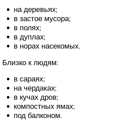
на деревьях;
в застое мусора;
в полях;
в дуплах;
в норах насекомых.
Близко к людям:
в сараях;
на чердаках;
в кучах дров;
компостных ямах;
под балконом.