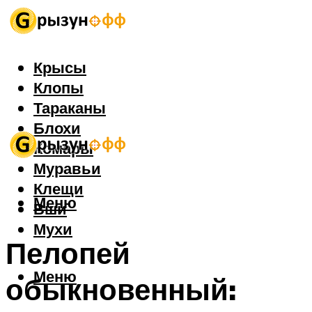
Крысы
Клопы
Тараканы
Блохи
Комары
Муравьи
Клещи
Меню
Вши
Мухи
Пелопей
Меню
обыкновенный: