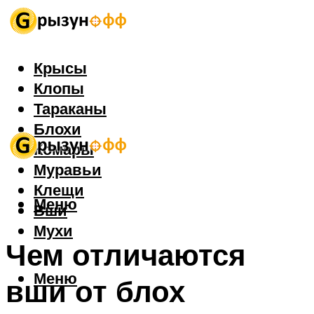
Крысы
Клопы
Тараканы
Блохи
Комары
Муравьи
Клещи
Меню
Вши
Мухи
Чем отличаются
Меню
вши от блох