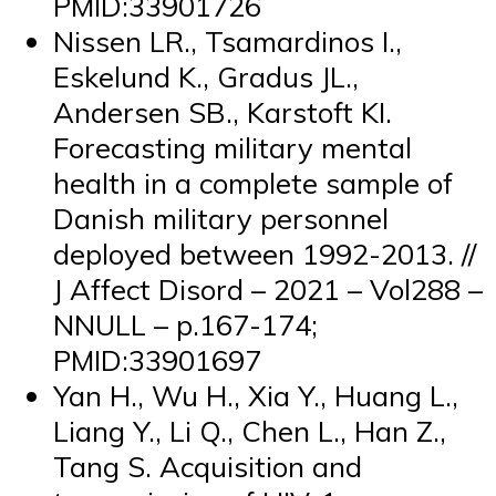
PMID:33901726
Nissen LR., Tsamardinos I.,
Eskelund K., Gradus JL.,
Andersen SB., Karstoft KI.
Forecasting military mental
health in a complete sample of
Danish military personnel
deployed between 1992-2013. //
J Affect Disord – 2021 – Vol288 –
NNULL – p.167-174;
PMID:33901697
Yan H., Wu H., Xia Y., Huang L.,
Liang Y., Li Q., Chen L., Han Z.,
Tang S. Acquisition and