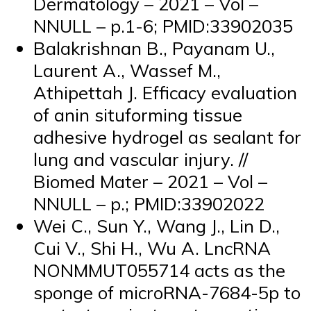
Dermatology – 2021 – Vol –
NNULL – p.1-6; PMID:33902035
Balakrishnan B., Payanam U.,
Laurent A., Wassef M.,
Athipettah J. Efficacy evaluation
of anin situforming tissue
adhesive hydrogel as sealant for
lung and vascular injury. //
Biomed Mater – 2021 – Vol –
NNULL – p.; PMID:33902022
Wei C., Sun Y., Wang J., Lin D.,
Cui V., Shi H., Wu A. LncRNA
NONMMUT055714 acts as the
sponge of microRNA-7684-5p to