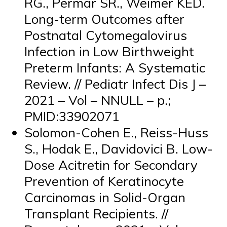
RG., Permar SR., Weimer KED.
Long-term Outcomes after
Postnatal Cytomegalovirus
Infection in Low Birthweight
Preterm Infants: A Systematic
Review. // Pediatr Infect Dis J –
2021 – Vol – NNULL – p.;
PMID:33902071
Solomon-Cohen E., Reiss-Huss
S., Hodak E., Davidovici B. Low-
Dose Acitretin for Secondary
Prevention of Keratinocyte
Carcinomas in Solid-Organ
Transplant Recipients. //