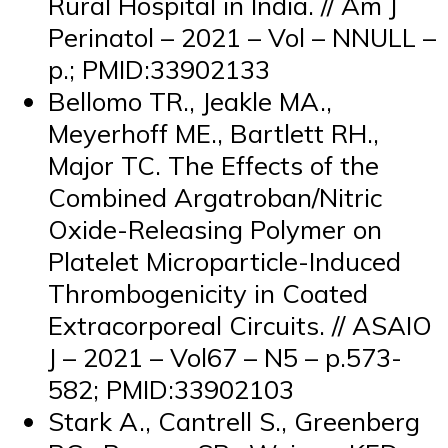
Rural Hospital in India. // Am J
Perinatol – 2021 – Vol – NNULL –
p.; PMID:33902133
Bellomo TR., Jeakle MA.,
Meyerhoff ME., Bartlett RH.,
Major TC. The Effects of the
Combined Argatroban/Nitric
Oxide-Releasing Polymer on
Platelet Microparticle-Induced
Thrombogenicity in Coated
Extracorporeal Circuits. // ASAIO
J – 2021 – Vol67 – N5 – p.573-
582; PMID:33902103
Stark A., Cantrell S., Greenberg