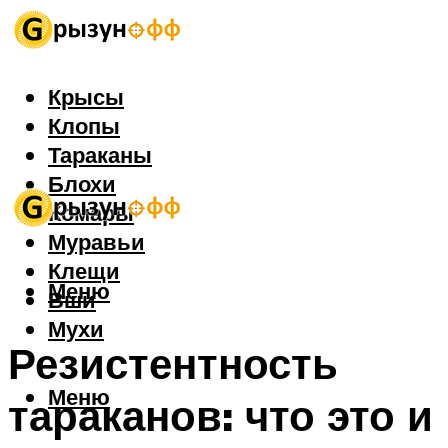
Крысы
Клопы
Тараканы
Блохи
Комары
Муравьи
Клещи
Меню
Вши
Мухи
Резистентность
Меню
тараканов: что это и