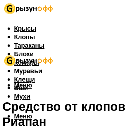
Крысы
Клопы
Тараканы
Блохи
Комары
Муравьи
Клещи
Меню
Вши
Мухи
Средство от клопов
Меню
Риапан