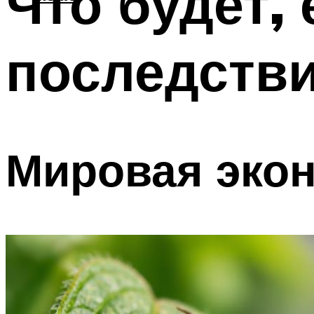
Что будет,
последстви
Мировая эко