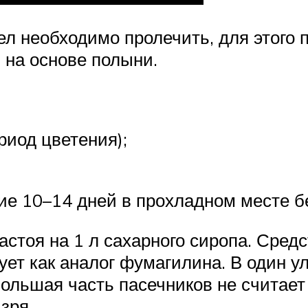
ел необходимо пролечить, для этого 
 на основе полыни.
риод цветения);
ие 10–14 дней в прохладном месте б
стоя на 1 л сахарного сиропа. Сред
ет как аналог фумагилина. В один у
 Большая часть пасечников не счита
зря.