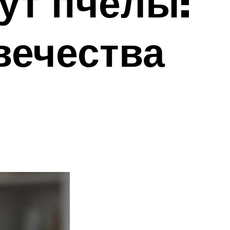
нут пчелы:
вечества