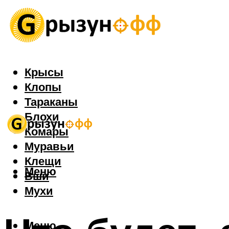
Крысы
Клопы
Тараканы
Блохи
Комары
Муравьи
Клещи
Меню
Вши
Мухи
Меню