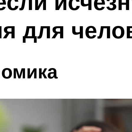
 если исчез
я для чело
номика