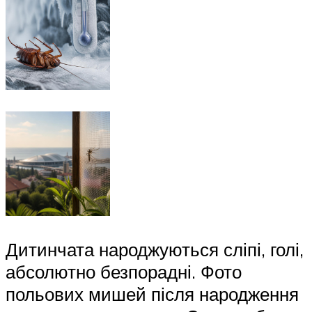
Дитинчата народжуються сліпі, голі,
абсолютно безпорадні. Фото
польових мишей після народження