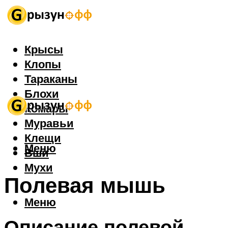
Крысы
Клопы
Тараканы
Блохи
Комары
Муравьи
Клещи
Меню
Вши
Мухи
Полевая мышь
Меню
Описание полевой