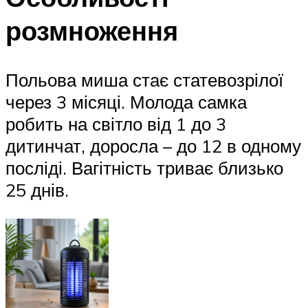
розмноження
Польова миша стає статевозрілої
через 3 місяці. Молода самка
робить на світло від 1 до 3
дитинчат, доросла – до 12 в одному
посліді. Вагітність триває близько
25 днів.