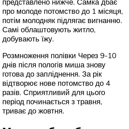
представлено нижче. Самка дбає
про молоде потомство до 1 місяця,
потім молодняк підлягає вигнанню.
Самі облаштовують житло,
добувають їжу.
Розмноження полівки Через 9-10
днів після пологів миша знову
готова до запліднення. За рік
відтворює нове потомство до 4
разів. Сприятливий для цього
період починається з травня,
триває до жовтня.