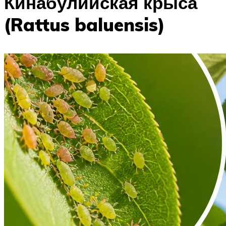
Кинабулийская крыса
(Rattus baluensis)