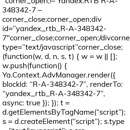
“corner_open;!– Yandex.RTB R-A-
348342-7 –
corner_close;corner_open;div
id=”yandex_rtb_R-A-348342-
7″corner_close;corner_open;/divcorn
type=”text/javascript”corner_close;
(function(w, d, n, s, t) { w = w || [];
w.push(function() {
Ya.Context.AdvManager.render({
blockId: “R-A-348342-7”, renderTo:
“yandex_rtb_R-A-348342-7”,
async: true }); }); t =
d.getElementsByTagName(“script”);
s = d.createElement(“script”); s.type