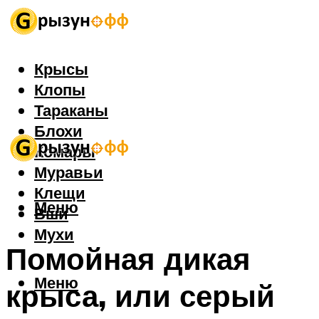
Крысы
Клопы
Тараканы
Блохи
Комары
Муравьи
Клещи
Меню
Вши
Мухи
Помойная дикая
Меню
крыса, или серый