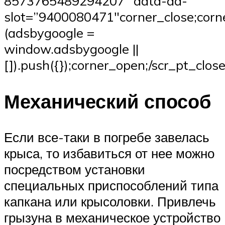
8573765489294207″ data-ad-
slot=”9400080471″corner_close;corne
(adsbygoogle =
window.adsbygoogle ||
[]).push({});corner_open;/scr_pt_close
Механический способ
Если все-таки в погребе завелась
крыса, то избавиться от нее можно
посредством установки
специальных приспособлений типа
капкана или крысоловки. Привлечь
грызуна в механическое устройство