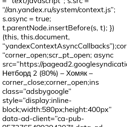
= “text/javascript”; s.src =
“//an.yandex.ru/system/context.js”;
s.async = true;
t.parentNode.insertBefore(s, t); })
(this, this.document,
“yandexContextAsyncCallbacks”);corn
“corner_open;scr_pt_open; async
src=”https://pagead2.googlesyndicati
Нетборд 2 (80%) – Хомяк –
corner_close;corner_open;ins
class=”adsbygoogle”
style=”display:inline-
block;width:580px;height:400px”
data-ad-client=”ca-pub-