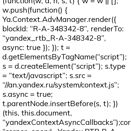
(function(w, d, n, s, t) { w = w || [];
w.push(function() {
Ya.Context.AdvManager.render({
blockId: “R-A-348342-8”, renderTo:
“yandex_rtb_R-A-348342-8”,
async: true }); }); t =
d.getElementsByTagName(“script”);
s = d.createElement(“script”); s.type
= “text/javascript”; s.src =
“//an.yandex.ru/system/context.js”;
s.async = true;
t.parentNode.insertBefore(s, t); })
(this, this.document,
“yandexContextAsyncCallbacks”);corn