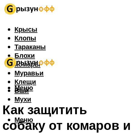
Крысы
Клопы
Тараканы
Блохи
Комары
Муравьи
Клещи
Меню
Вши
Мухи
Как защитить
Меню
собаку от комаров и