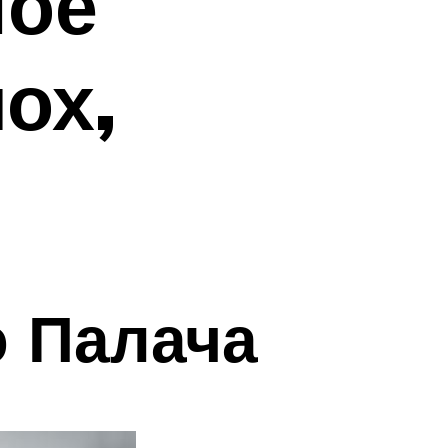
ное
ох,
 Палача