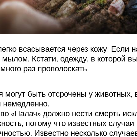
егко всасывается через кожу. Если н
 мылом. Кстати, одежду, в которой в
много раз прополоскать
я могут быть отсрочены у животных, 
я немедленно.
тво «Палач» должно нести смерть ис
ость, потому что известных случаи
очностью. Известно несколько случа