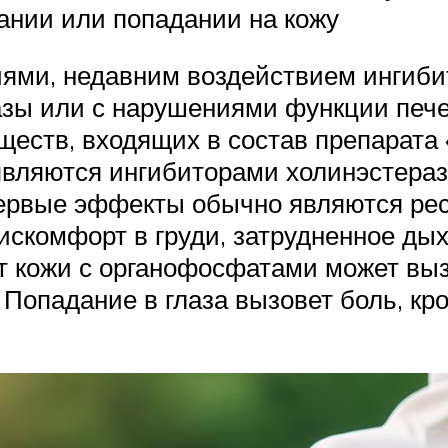
ании или попадании на кожу
ями, недавним воздействием ингиби
зы или с нарушениями функции пече
еств, входящих в состав препарата 
вляются ингибиторами холинэстеразы
первые эффекты обычно являются ре
искомфорт в груди, затрудненное ды
кт кожи с органофосфатами может вы
опадание в глаза вызовет боль, кров