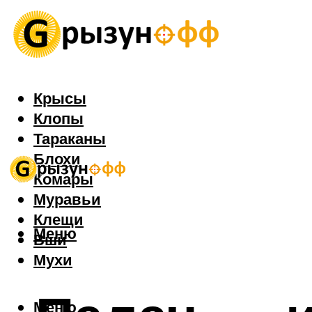
Крысы
Клопы
Тараканы
Блохи
Комары
Муравьи
Клещи
Меню
Вши
Мухи
Меню