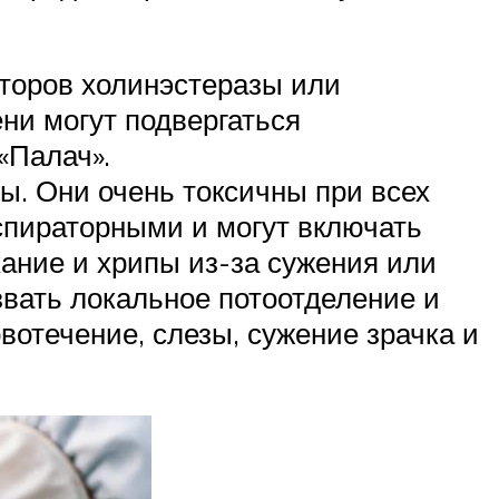
торов холинэстеразы или
ни могут подвергаться
«Палач».
. Они очень токсичны при всех
спираторными и могут включать
хание и хрипы из-за сужения или
звать локальное потоотделение и
отечение, слезы, сужение зрачка и