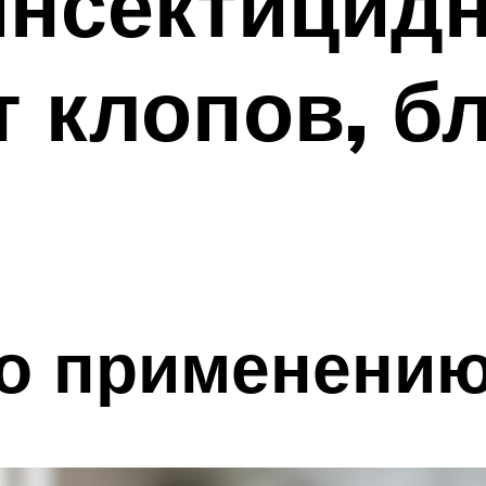
инсектицид
т клопов, бл
по применению