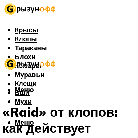
Крысы
Клопы
Тараканы
Блохи
Комары
Муравьи
Клещи
Меню
Вши
Мухи
«Raid» от клопов:
Меню
как действует