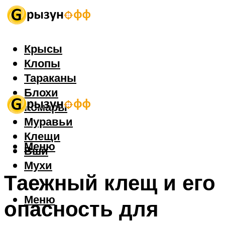
Крысы
Клопы
Тараканы
Блохи
Комары
Муравьи
Клещи
Меню
Вши
Мухи
Таежный клещ и его
Меню
опасность для