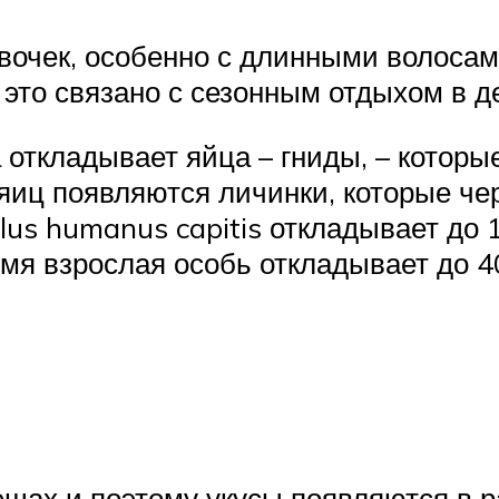
евочек, особенно с длинными волоса
это связано с сезонным отдыхом в де
 откладывает яйца – гниды, – которы
яиц появляются личинки, которые че
lus humanus capitis откладывает до 
ремя взрослая особь откладывает до 
ещах и поэтому укусы появляются в р