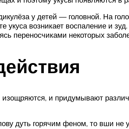
икулёза у детей — головной. На гол
те укуса возникает воспаление и зуд
ясь переносчиками некоторых заболев
действия
и изощряются, и придумывают разли
лову дуть горячим феном, то вши не 