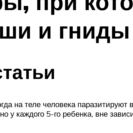
ы, при кот
ши и гниды
статьи
огда на теле человека паразитируют
 у каждого 5-го ребенка, вне зависи