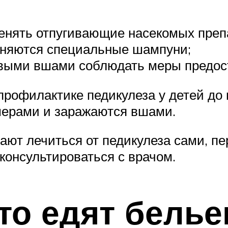
енять отпугивающие насекомых препа
еняются специальные шампуни;
выми вшами соблюдать меры предост
офилактике педикулеза у детей до п
мерами и заражаются вшами.
ают лечиться от педикулеза сами, пе
консультироваться с врачом.
что едят бель