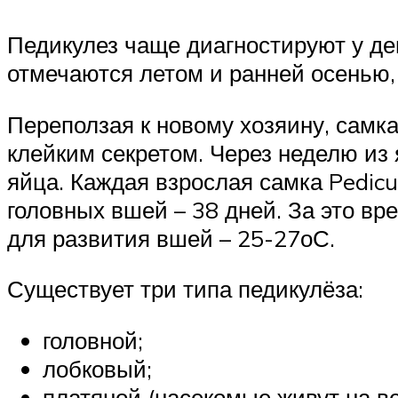
Педикулез чаще диагностируют у д
отмечаются летом и ранней осенью, 
Переползая к новому хозяину, самка
клейким секретом. Через неделю из 
яйца. Каждая взрослая самка Pedicu
головных вшей – 38 дней. За это в
для развития вшей – 25-27оС.
Существует три типа педикулёза:
головной;
лобковый;
платяной (насекомые живут на в