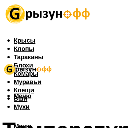
Крысы
Клопы
Тараканы
Блохи
Комары
Муравьи
Клещи
Меню
Вши
Мухи
Меню