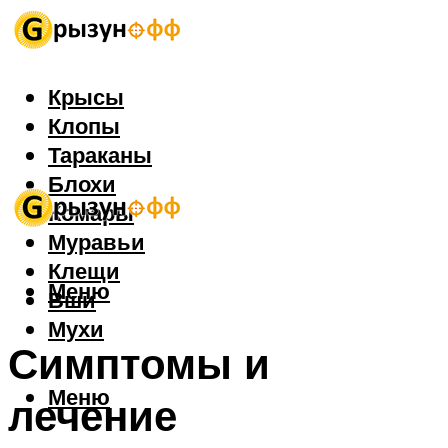
Крысы
Клопы
Тараканы
Блохи
Комары
Муравьи
Клещи
Меню
Вши
Мухи
Симптомы и
Меню
лечение