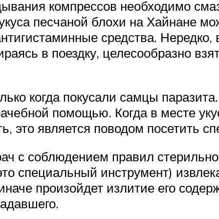
ывания компрессов необходимо смаз
куса песчаной блохи на Хайнане мо
 антигистаминные средства. Нередко,
раясь в поездку, целесообразно взят
лько когда покусали самцы паразита
рачебной помощью. Когда в месте ук
ь, это является поводом посетить сп
врач с соблюдением правил стерильно
это специальный инструмент) извлека
 иначе произойдет излитие его содер
адавшего.