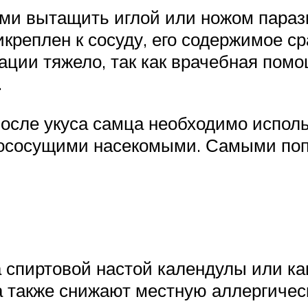
ми вытащить иглой или ножом параз
икреплен к сосуду, его содержимое с
уации тяжело, так как врачебная по
.
сле укуса самца необходимо использ
вососущими насекомыми. Самыми поп
 спиртовой настой календулы или ка
 а также снижают местную аллергиче