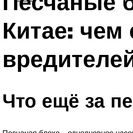
Песчаные б
Китае: чем
вредителе
Что ещё за п
Песчаная блоха – однодневное насе