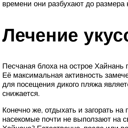
времени они разбухают до размера
Лечение укус
Песчаная блоха на острое Хайнань 
Её максимальная активность замече
для посещения дикого пляжа являетс
снижается.
Конечно же, отдыхать и загорать на
насекомые почти не выползают на св
Хайнане? Естественно, после или во