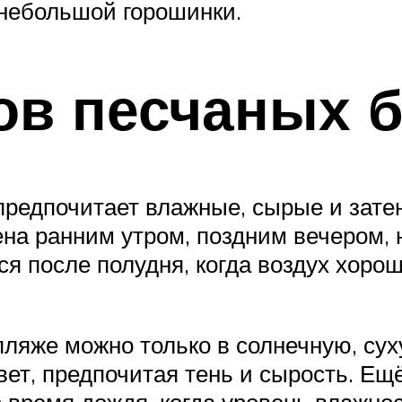
 небольшой горошинки.
ов песчаных 
предпочитает влажные, сырые и зате
на ранним утром, поздним вечером,
я после полудня, когда воздух хорош
 пляже можно только в солнечную, су
ет, предпочитая тень и сырость. Ещ
 время дождя, когда уровень влажно