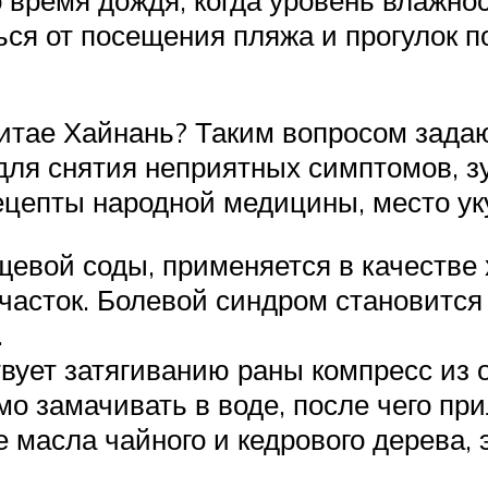
ься от посещения пляжа и прогулок п
Китае Хайнань? Таким вопросом зада
о для снятия неприятных симптомов, 
ецепты народной медицины, место ук
щевой соды, применяется в качестве 
асток. Болевой синдром становится 
.
вует затягиванию раны компресс из о
о замачивать в воде, после чего пр
 масла чайного и кедрового дерева, 