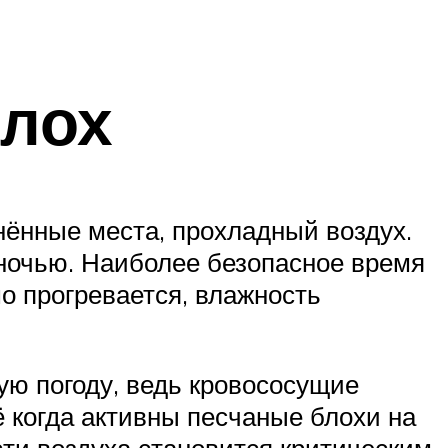
блох
нённые места, прохладный воздух.
 ночью. Наиболее безопасное время
о прогревается, влажность
хую погоду, ведь кровососущие
ё когда активны песчаные блохи на
сти воздуха становится критическим.