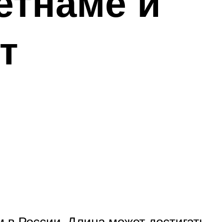
етнаме и
т
 в России. Длина может достигать