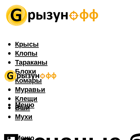
Крысы
Клопы
Тараканы
Блохи
Комары
Муравьи
Клещи
Меню
Вши
Мухи
Меню