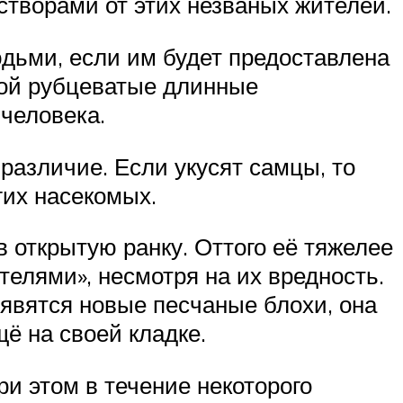
створами от этих незваных жителей.
юдьми, если им будет предоставлена
бой рубцеватые длинные
 человека.
 различие. Если укусят самцы, то
гих насекомых.
в открытую ранку. Оттого её тяжелее
телями», несмотря на их вредность.
появятся новые песчаные блохи, она
щё на своей кладке.
при этом в течение некоторого