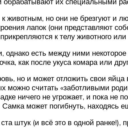
ти обрабатывают их специальными ра
 к животным, но они не брезгуют и л
строения лапок (они представляют со
 прикрепляются к телу животного или
ки, однако есть между ними некоторое
очка, как после укуса комара или дру
ровь, но и может отложить свои яйца 
ых можно считать «заботливыми роди
адке ничего не угрожает, и пока не 
. Самка может погибнуть, находясь е
ста штук (и всё это в одной ранке!), 