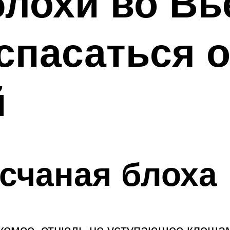
лохи во Вь
 спасаться о
й
есчаная блоха
комое, отнюдь не уступающее клещам