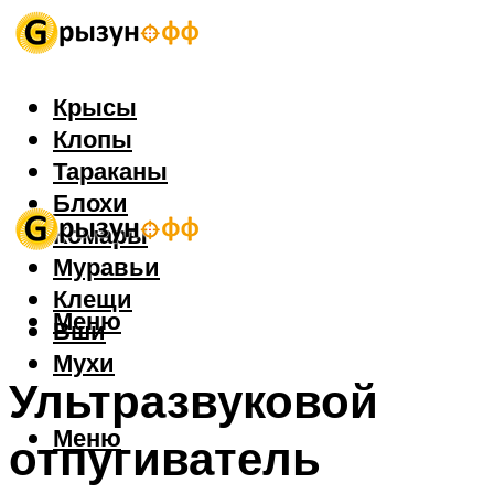
Крысы
Клопы
Тараканы
Блохи
Комары
Муравьи
Клещи
Меню
Вши
Мухи
Ультразвуковой
Меню
отпугиватель